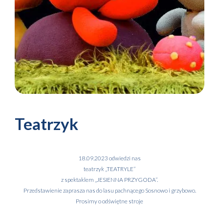
Teatrzyk
18.09.2023 odwiedzi nas
teatrzyk „TEATRYLE”
z spektaklem „JESIENNA PRZYGODA”.
Przedstawienie zaprasza nas do lasu pachnącego Sosnowo i grzybowo.
Prosimy o odświętne stroje